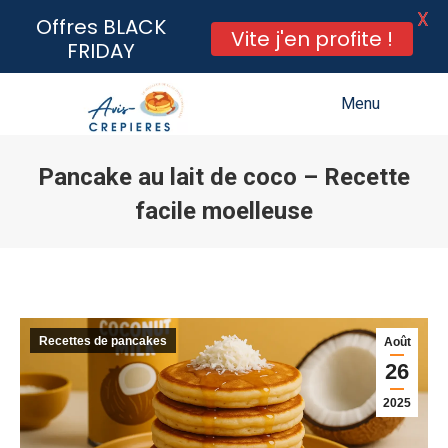
X
Offres BLACK
Vite j'en profite !
FRIDAY
Menu
Pancake au lait de coco – Recette
facile moelleuse
Vous êtes ici :
Recettes de pancakes
Août
26
2025