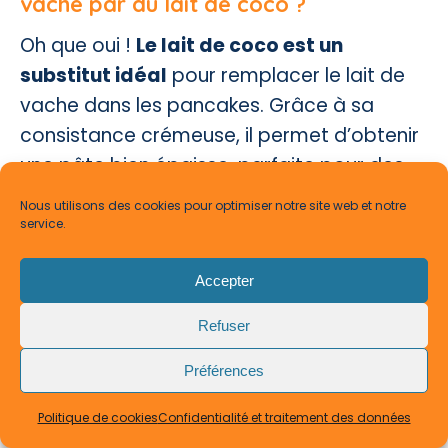
vache par du lait de coco ?
Oh que oui !
Le lait de coco est un
substitut idéal
pour remplacer le lait de
vache dans les pancakes. Grâce à sa
consistance crémeuse, il permet d’obtenir
une pâte bien épaisse, parfaite pour des
pancakes bien gonflés. De plus, c’est une
Nous utilisons des cookies pour optimiser notre site web et notre
excellente solution pour ceux qui
service.
souhaitent une recette végane ou sans
Accepter
lactose. Pour un résultat parfait, préférez
un lait de coco en conserve, non allégé,
Refuser
pour plus de moelleux. Et voilà, un petit-
Préférences
déjeuner exotique en un tour de main !
Quel est votre secret pour réussir des
Politique de cookies
Confidentialité et traitement des données