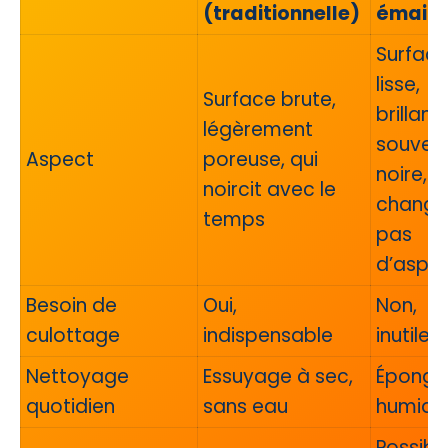
(traditionnelle)
émaill
Surfac
lisse,
Surface brute,
brillante
légèrement
souven
Aspect
poreuse, qui
noire, n
noircit avec le
change
temps
pas
d’aspe
Besoin de
Oui,
Non,
culottage
indispensable
inutile
Nettoyage
Essuyage à sec,
Éponge
quotidien
sans eau
humide
Possibl