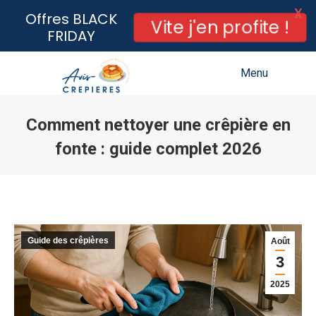
X
Offres BLACK
Vite j'en profite !
FRIDAY
Menu
Comment nettoyer une crêpière en
fonte : guide complet 2026
Vous êtes ici :
Guide des crêpières
Août
3
2025