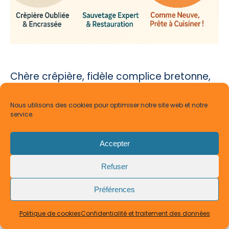
Chère crêpière, fidèle complice bretonne,
mérite vos soins
. En suivant ces gestes
essentiels – nettoyage, culottage ou
Nous utilisons des cookies pour optimiser notre site web et notre
service.
remise en état –
préservez son âme et
efficacité
. Une crêpière aimée devient
Accepter
alliée intemporelle,
transmet l’art de la
crêpe
. Alors, à vos tampons, huiles et
Refuser
pierres abrasives pour des
crêpes dorées,
Préférences
moelleuses et pleines de souvenirs
!
Politique de cookies
Confidentialité et traitement des données
FAQ